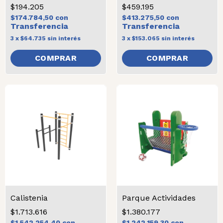
$194.205
$459.195
$174.784,50
con
$413.275,50
con
3
x
$64.735
sin interés
3
x
$153.065
sin interés
Calistenia
Parque Actividades
$1.713.616
$1.380.177
$1.542.254,40
con
$1.242.159,30
con