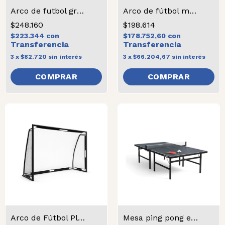
Arco de futbol grande
Arco de fútbol mediano
$248.160
$198.614
$223.344
con
$178.752,60
con
3
x
$82.720
sin interés
3
x
$66.204,67
sin interés
Arco de Fútbol Plegable
Mesa ping pong estándar