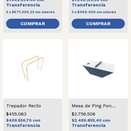
3
x
$571.205,33
sin interés
3
x
$460.059
sin interés
Trepador Recto
Mesa de Ping Pong reforzada
$455.063
$2.756.506
$409.556,70
con
$2.480.855,40
con