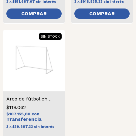
3
x
$151.687,67
sin interés
3
x
$918.835,33
sin interés
SIN STOCK
Arco de fútbol chico
$119.062
$107.155,80
con
3
x
$39.687,33
sin interés