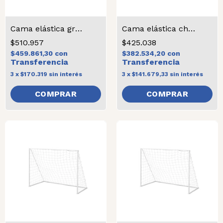
Cama elástica grande
Cama elástica chica
$510.957
$425.038
$459.861,30
con
$382.534,20
con
3
x
$170.319
sin interés
3
x
$141.679,33
sin interés