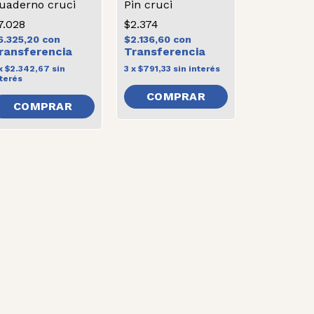
uaderno cruci
Pin cruci
7.028
$2.374
6.325,20
con
$2.136,60
con
x
$2.342,67
sin
3
x
$791,33
sin interés
terés