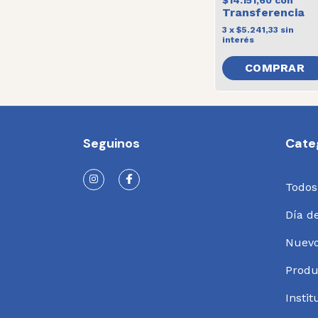
$14.151,60
con
3
x
$5.241,33
sin
interés
COMPRAR
Seguinos
Cate
Todos
Día d
Nuev
Produ
Instit