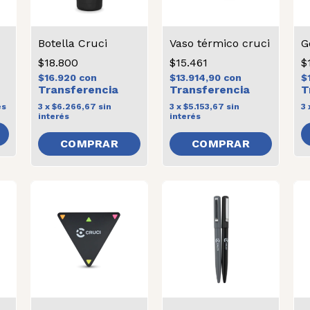
Botella Cruci
Vaso térmico cruci
G
$18.800
$15.461
$
$16.920
con
$13.914,90
con
$
és
3
x
$6.266,67
sin
3
x
$5.153,67
sin
3
interés
interés
COMPRAR