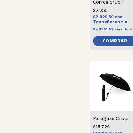
Correa cruci
$2.255
$2.029,50
con
3
x
$751,67
sin interé
Paraguas Cruci
$15.724