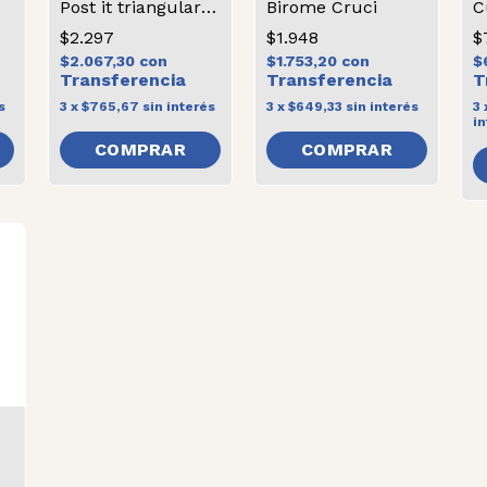
Post it triangular cruci
Birome Cruci
C
$2.297
$1.948
$
$2.067,30
con
$1.753,20
con
$
s
3
x
$765,67
sin interés
3
x
$649,33
sin interés
3
in
COMPRAR