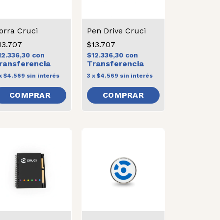
orra Cruci
Pen Drive Cruci
13.707
$13.707
12.336,30
con
$12.336,30
con
x
$4.569
sin interés
3
x
$4.569
sin interés
COMPRAR