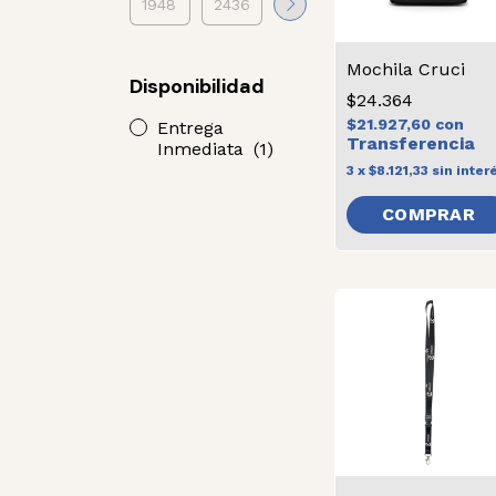
Mochila Cruci
Disponibilidad
$24.364
$21.927,60
con
Entrega
Inmediata
(1)
3
x
$8.121,33
sin inter