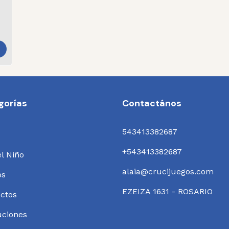
gorías
Contactános
543413382687
+543413382687
el Niño
alaia@crucijuegos.com
os
EZEIZA 1631 - ROSARIO
ctos
uciones