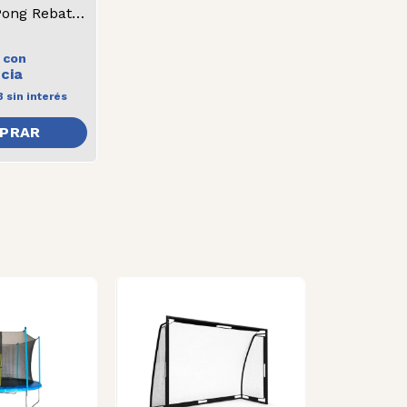
Mesa Ping Pong Rebatible
0
con
3
sin interés