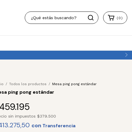
(
0
)
cio
/
Todos los productos
/
Mesa ping pong estándar
sa ping pong estándar
459.195
ecio sin impuestos
$379.500
413.275,50
con