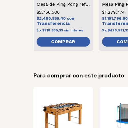
Mesa de Ping Pong reforzada
$2.756.506
$1.279.774
$2.480.855,40
con
$1.151.796,6
3
x
$918.835,33
sin interés
3
x
$426.591,3
Para comprar con este producto