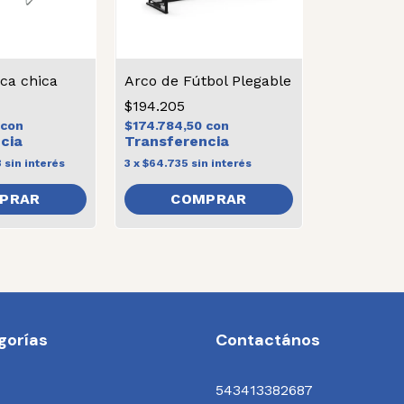
ca chica
Arco de Fútbol Plegable
$194.205
con
$174.784,50
con
3
sin interés
3
x
$64.735
sin interés
gorías
Contactános
543413382687