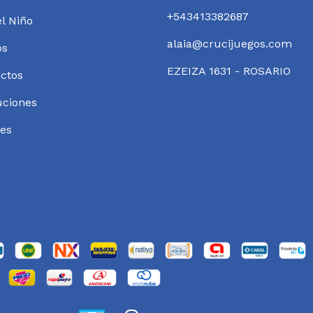
+543413382687
el Niño
alaia@crucijuegos.com
os
EZEIZA 1631 - ROSARIO
ctos
uciones
es