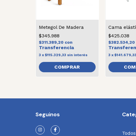
Metegol De Madera
Cama elásti
$345.988
$425.038
$311.389,20
con
$382.534,20
3
x
$115.329,33
sin interés
3
x
$141.679,3
Seguinos
Cate
Todos