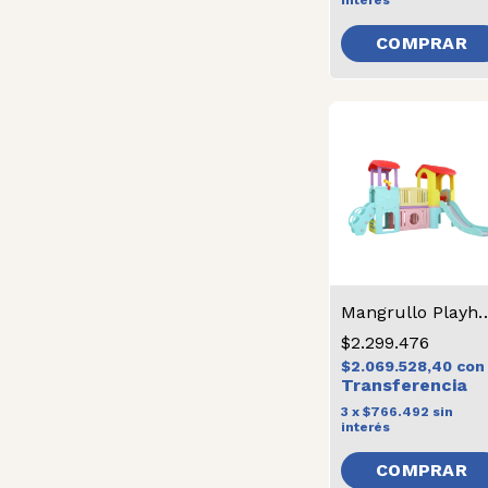
interés
Mangrullo Pl
$2.299.476
$2.069.528,40
con
3
x
$766.492
sin
interés