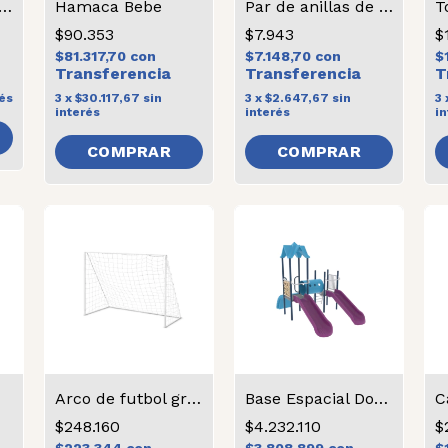
ortes cama elastica
Hamaca Bebe
Par de anillas de metal
T
$90.353
$7.943
$
$81.317,70
con
$7.148,70
con
$
rés
3
x
$30.117,67
sin
3
x
$2.647,67
sin
3
interés
interés
in
COMPRAR
Arco de futbol grande
Base Espacial Doble
C
$248.160
$4.232.110
$