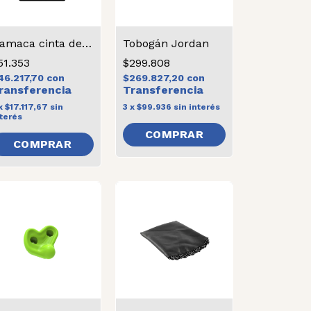
Hamaca cinta de color
Tobogán Jordan
51.353
$299.808
46.217,70
con
$269.827,20
con
x
$17.117,67
sin
3
x
$99.936
sin interés
terés
COMPRAR