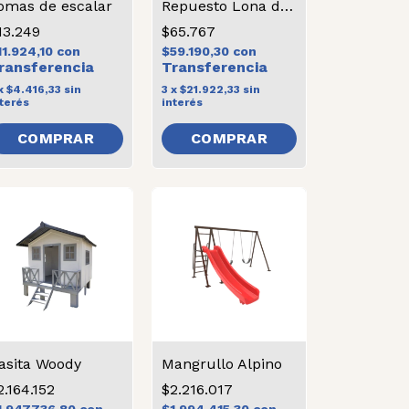
omas de escalar
Repuesto Lona de Salto Grande
13.249
$65.767
11.924,10
con
$59.190,30
con
x
$4.416,33
sin
3
x
$21.922,33
sin
terés
interés
asita Woody
Mangrullo Alpino
2.164.152
$2.216.017