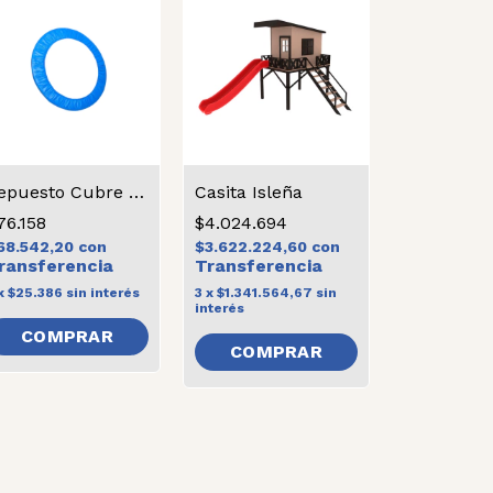
Repuesto Cubre Resorte Grande
Casita Isleña
76.158
$4.024.694
68.542,20
con
$3.622.224,60
con
x
$25.386
sin interés
3
x
$1.341.564,67
sin
interés