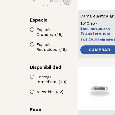
Cama el
Espacio
$510.957
$459.861,30
con
Espacios
Grandes
(48)
3
x
$170.319
sin inter
Espacios
Reducidos
(46)
Disponibilidad
Entrega
Inmediata
(79)
A Pedido
(32)
Edad