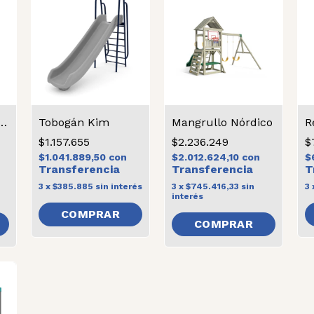
a de bebe osito
Tobogán Kim
Mangrullo Nórdico
$1.157.655
$2.236.249
$
$1.041.889,50
con
$2.012.624,10
con
$
3
x
$385.885
sin interés
3
x
$745.416,33
sin
3
interés
COMPRAR