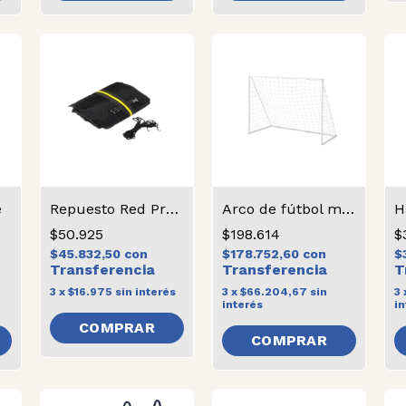
e
Repuesto Red Protectora Chica
Arco de fútbol mediano
$50.925
$198.614
$
$45.832,50
con
$178.752,60
con
$
3
x
$16.975
sin interés
3
x
$66.204,67
sin
3
interés
in