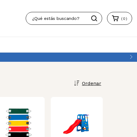
(
0
)
ncia
Ordenar