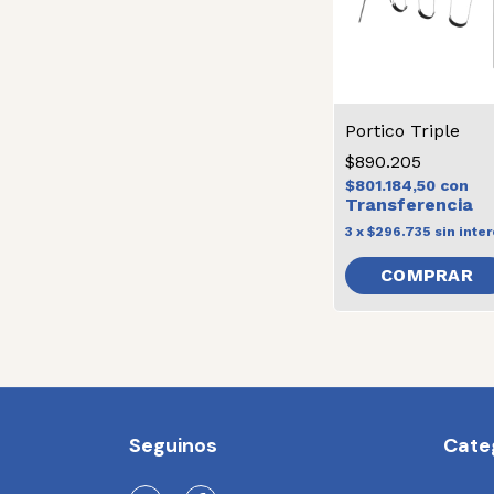
Portico Triple
$890.205
$801.184,50
con
3
x
$296.735
sin inte
COMPRAR
Seguinos
Cate