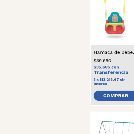
Hamac
$39.650
$35.685
con
3
x
$13.216,67
sin
interés