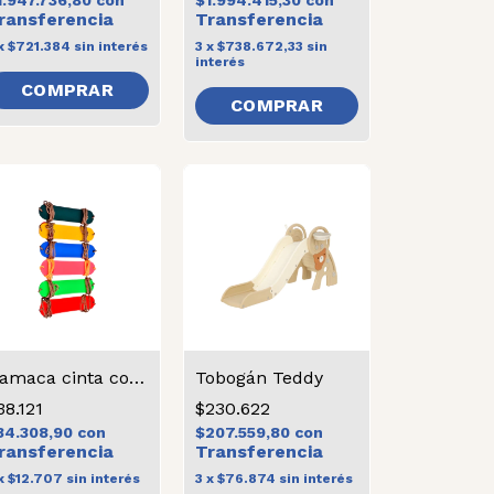
1.947.736,80
con
$1.994.415,30
con
x
$721.384
sin interés
3
x
$738.672,33
sin
interés
Hamaca cinta con soga
Tobogán Teddy
38.121
$230.622
34.308,90
con
$207.559,80
con
x
$12.707
sin interés
3
x
$76.874
sin interés