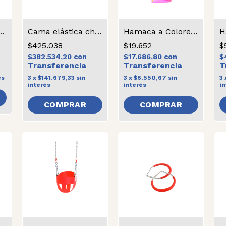
ástica grande
Cama elástica chica
Hamaca a Colores Con Soga
$425.038
$19.652
$
$382.534,20
con
$17.686,80
con
$
és
3
x
$141.679,33
sin
3
x
$6.550,67
sin
3
interés
interés
in
COMPRAR