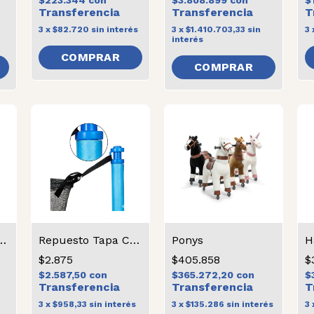
$223.344
con
$3.808.899
con
$
3
x
$82.720
sin interés
3
x
$1.410.703,33
sin
3
interés
COMPRAR
ona de Salto Chica
Repuesto Tapa Cama Elástica
Ponys
$2.875
$405.858
$
$2.587,50
con
$365.272,20
con
$
3
x
$958,33
sin interés
3
x
$135.286
sin interés
3