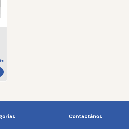
rés
gorías
Contactános