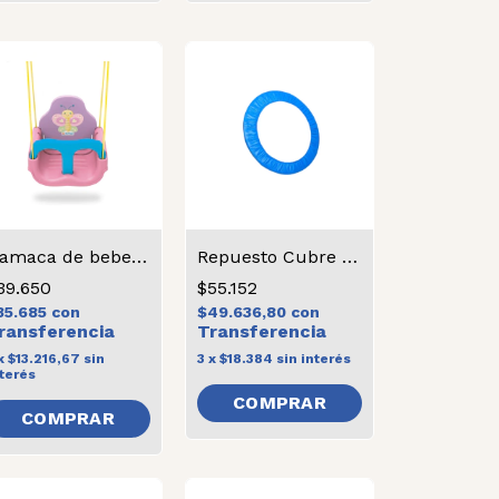
Hamaca de bebe mariposa
Repuesto Cubre Resorte Chico
39.650
$55.152
35.685
con
$49.636,80
con
x
$13.216,67
sin
3
x
$18.384
sin interés
terés