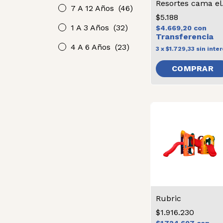
Res
7 A 12 Años
(46)
$5.188
1 A 3 Años
(32)
$4.669,20
con
4 A 6 Años
(23)
3
x
$1.729,33
sin inte
COMPRAR
Rubric
$1.916.230