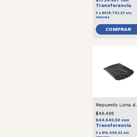
$1.724.607
con
3
x
$638.743,33
sin
interés
Repuesto L
$49.495
$44.545,50
con
3
x
$16.498,33
sin