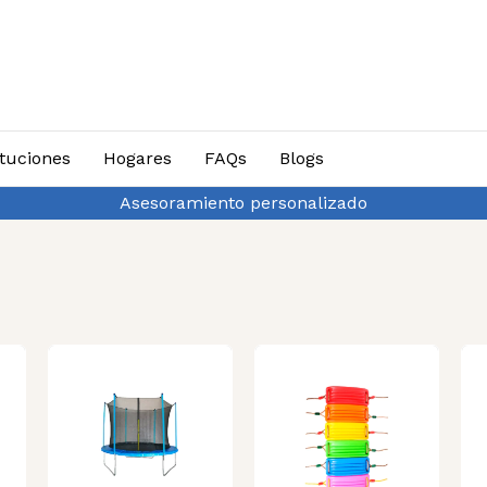
ituciones
Hogares
FAQs
Blogs
ta 3 cuotas sin interés y 10% de descuento por transfere