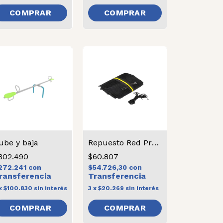
COMPRAR
ube y baja
Repuesto Red Protectora Grande
302.490
$60.807
272.241
con
$54.726,30
con
x
$100.830
sin interés
3
x
$20.269
sin interés
COMPRAR