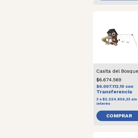
Casita del Bosqu
$6.674.569
$6.007.112,10
con
3
x
$2.224.856,33
sin
interés