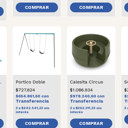
COMPRAR
ayhouse
Portico Doble
Calesita Circus
S
$727.624
$1.086.934
$
$654.861,60
con
$978.240,60
con
$
3
x
$242.541,33
sin
3
x
$362.311,33
sin
3
interés
interés
COMPRAR
COMPRAR