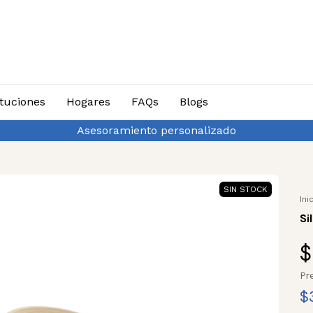
ituciones
Hogares
FAQs
Blogs
Hasta 3 cuotas sin interés y 10% d
SIN STOCK
Ini
Si
$
Pr
$