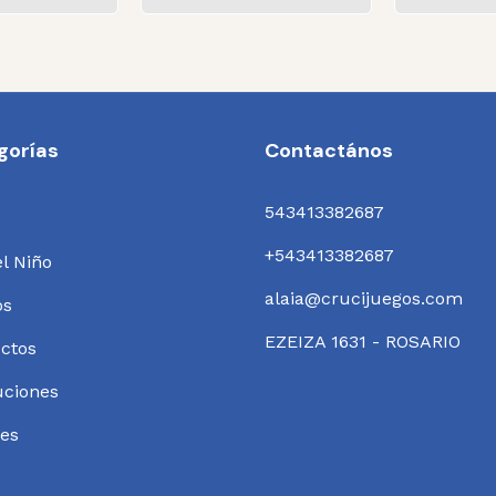
gorías
Contactános
543413382687
+543413382687
el Niño
alaia@crucijuegos.com
os
EZEIZA 1631 - ROSARIO
ctos
uciones
es