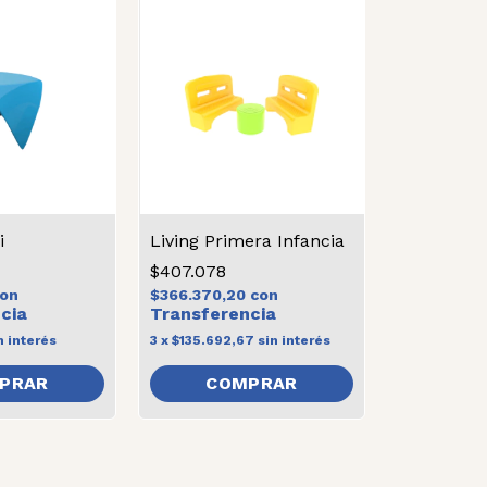
i
Living Primera Infancia
$407.078
on
$366.370,20
con
n interés
3
x
$135.692,67
sin interés
PRAR