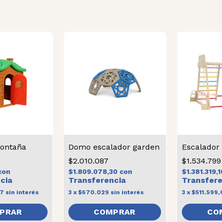
Montaña
Domo escalador garden
Escalado
$2.010.087
$1.534.799
con
$1.809.078,30
con
$1.381.319,
67
sin interés
3
x
$670.029
sin interés
3
x
$511.599,