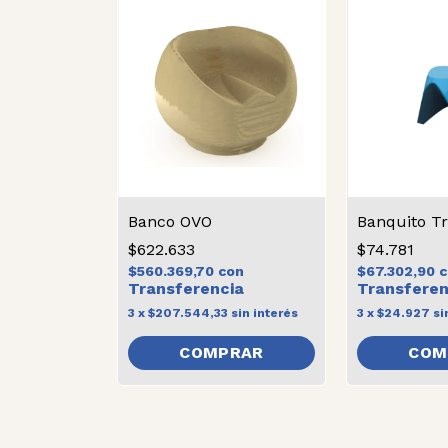
Banco OVO
Banquito Tr
$622.633
$74.781
$560.369,70
con
$67.302,90
c
3
x
$207.544,33
sin interés
3
x
$24.927
si
COMPRAR
COM