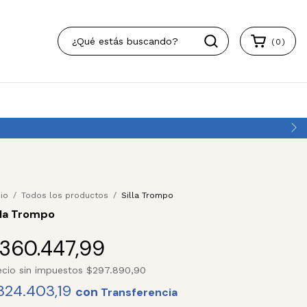
(
0
)
e descuento por transferencia
cio
/
Todos los productos
/
Silla Trompo
lla Trompo
360.447,99
ecio sin impuestos
$297.890,90
324.403,19
con