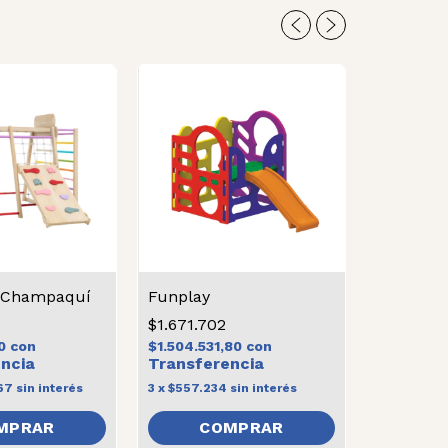
r Champaquí
Funplay
$1.671.702
10
con
$1.504.531,80
con
$39.650
$35.685
c
67
sin interés
3
x
$557.234
sin interés
3
x
$13.216