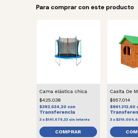
Para comprar con este producto
ebe osito
Cama elástica chica
Casita De 
$425.038
$957.014
$382.534,20
con
$861.312,60
n interés
3
x
$141.679,33
sin interés
3
x
$319.004,