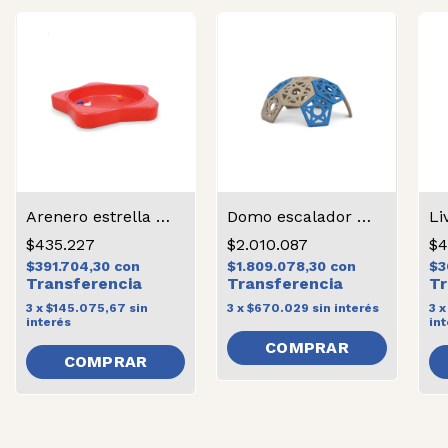
Arenero estrella de mar rojo
Domo escalador garden
$435.227
$2.010.087
$4
$391.704,30
con
$1.809.078,30
con
$3
3
x
$145.075,67
sin
3
x
$670.029
sin interés
3
interés
int