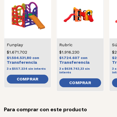
Funplay
Rubric
Sú
$1.671.702
$1.916.230
$2
$1.504.531,80
con
$1.724.607
con
$2
3
x
$557.234
sin interés
3
x
$638.743,33
sin
3
interés
int
Para comprar con este producto