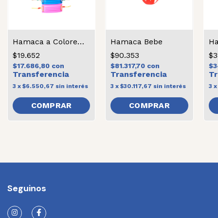
Hamaca a Colores Con Soga
Hamaca Bebe
$19.652
$90.353
$3
$17.686,80
con
$81.317,70
con
$3
3
x
$6.550,67
sin interés
3
x
$30.117,67
sin interés
3
COMPRAR
COMPRAR
Seguinos