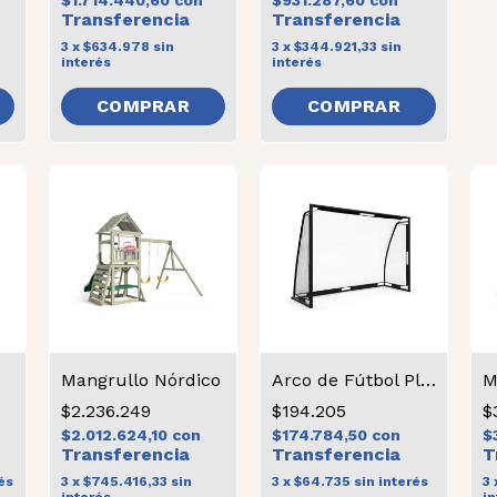
$1.714.440,60
con
$931.287,60
con
3
x
$634.978
sin
3
x
$344.921,33
sin
interés
interés
Mangrullo Nórdico
Arco de Fútbol Plegable
M
$2.236.249
$194.205
$
$2.012.624,10
con
$174.784,50
con
$
és
3
x
$745.416,33
sin
3
x
$64.735
sin interés
3