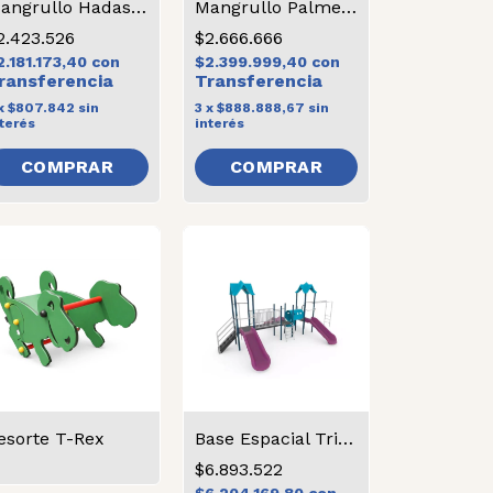
Mangrullo Hadas 1 torre Jardin con pórtico
Mangrullo Palmera
2.423.526
$2.666.666
2.181.173,40
con
$2.399.999,40
con
x
$807.842
sin
3
x
$888.888,67
sin
terés
interés
esorte T-Rex
Base Espacial Triple
$6.893.522