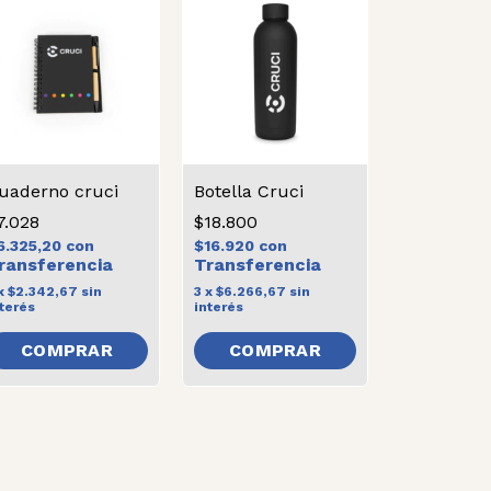
uaderno cruci
Botella Cruci
7.028
$18.800
6.325,20
con
$16.920
con
x
$2.342,67
sin
3
x
$6.266,67
sin
terés
interés