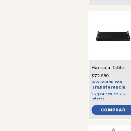
Hamaca Tabla
$72.989
$65.690,10
con
3
x
$24.329,67
sin
interés