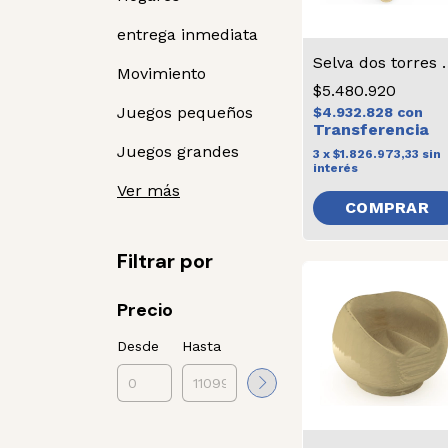
entrega inmediata
Selva dos to
Movimiento
$5.480.920
Juegos pequeños
$4.932.828
con
Juegos grandes
3
x
$1.826.973,33
sin
interés
Ver más
Filtrar por
Precio
Desde
Hasta