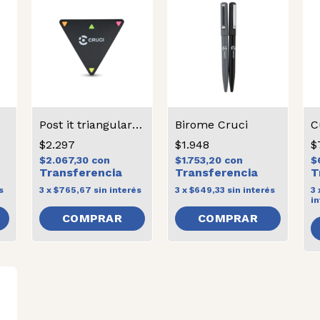
Post it triangular cruci
Birome Cruci
C
$2.297
$1.948
$
$2.067,30
con
$1.753,20
con
$
s
3
x
$765,67
sin interés
3
x
$649,33
sin interés
3
in
COMPRAR