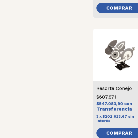
Resorte Conejo
$607.871
$547.083,90
con
3
x
$202.623,67
sin
interés
COMPRAR