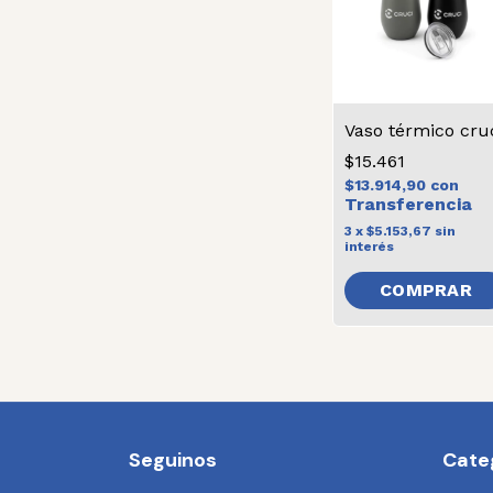
Vaso térmico cru
$15.461
$13.914,90
con
3
x
$5.153,67
sin
interés
COMPRAR
Seguinos
Cate