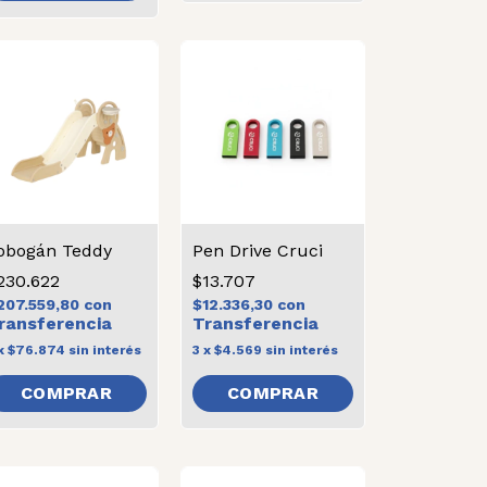
obogán Teddy
Pen Drive Cruci
230.622
$13.707
207.559,80
con
$12.336,30
con
x
$76.874
sin interés
3
x
$4.569
sin interés
COMPRAR