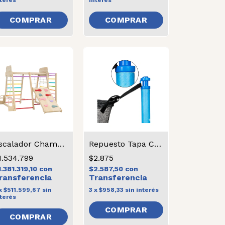
terés
interés
COMPRAR
Escalador Champaquí
Repuesto Tapa Cama Elástica
1.534.799
$2.875
1.381.319,10
con
$2.587,50
con
x
$511.599,67
sin
3
x
$958,33
sin interés
terés