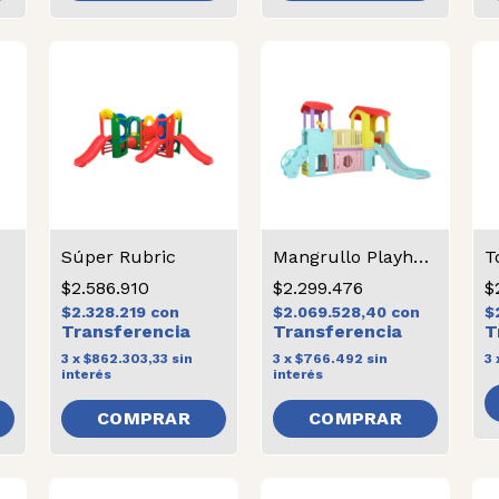
Súper Rubric
Mangrullo Playhouse
T
$2.586.910
$2.299.476
$
$2.328.219
con
$2.069.528,40
con
$
3
x
$862.303,33
sin
3
x
$766.492
sin
3
interés
interés