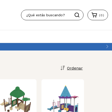
(
0
)
ncia
Ordenar