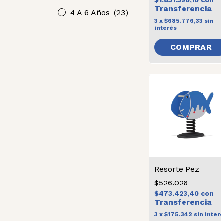
$1.851.596,10
con
4 A 6 Años
(23)
3
x
$685.776,33
sin
interés
Resorte Pez
$526.026
$473.423,40
con
3
x
$175.342
sin inter