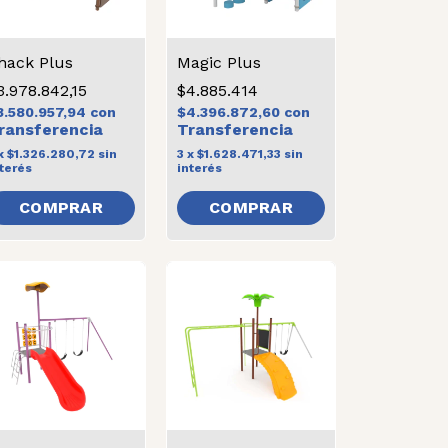
hack Plus
Magic Plus
3.978.842,15
$4.885.414
3.580.957,94
con
$4.396.872,60
con
x
$1.326.280,72
sin
3
x
$1.628.471,33
sin
terés
interés