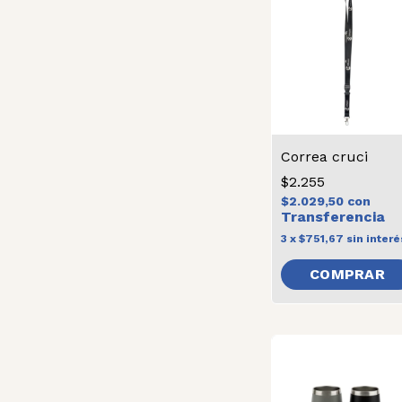
Correa cruci
$2.255
$2.029,50
con
3
x
$751,67
sin interé