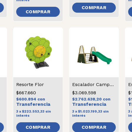
interés
in
Resorte Flor
Escalador Campamento
$667.660
$3.069.598
$
$600.894
con
$2.762.638,20
con
$
3
x
$222.553,33
sin
3
x
$1.023.199,33
sin
3
interés
interés
in
COMPRAR