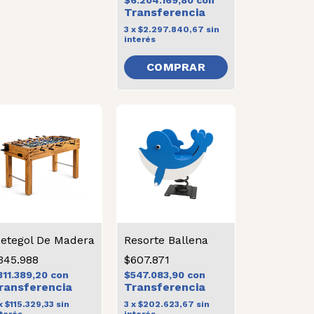
$6.204.169,80
con
3
x
$2.297.840,67
sin
interés
etegol De Madera
Resorte Ballena
345.988
$607.871
311.389,20
con
$547.083,90
con
x
$115.329,33
sin
3
x
$202.623,67
sin