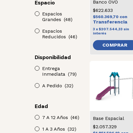
Espacio
Banco OVO
$622.633
Espacios
$560.369,70
con
Grandes
(48)
3
x
$207.544,33
sin
Espacios
interés
Reducidos
(46)
COMPRAR
Disponibilidad
Entrega
Inmediata
(79)
A Pedido
(32)
Edad
7 A 12 Años
(46)
Base Espacial
$2.057.329
1 A 3 Años
(32)