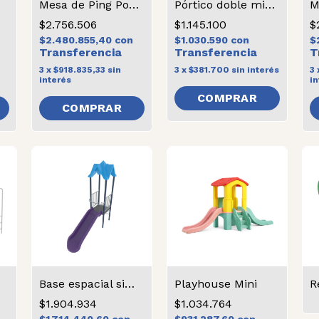
Mesa de Ping Pong reforzada
Pórtico doble mixto
$2.756.506
$1.145.100
$
$2.480.855,40
con
$1.030.590
con
$
3
x
$918.835,33
sin
3
x
$381.700
sin interés
3
interés
in
Base espacial simple
Playhouse Mini
R
$1.904.934
$1.034.764