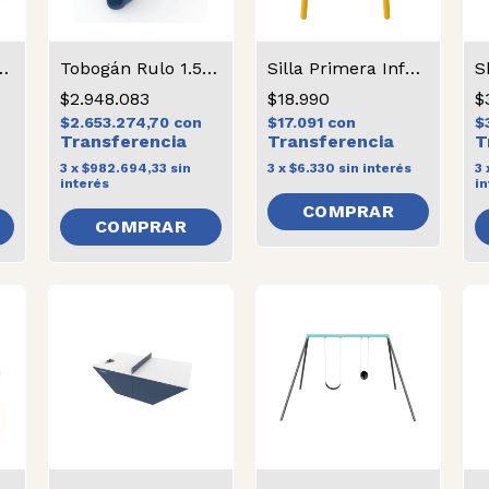
rres con pórtico
Tobogán Rulo 1.5m con Escalera
Silla Primera Infancia
S
$2.948.083
$18.990
$
$2.653.274,70
con
$17.091
con
$
3
x
$982.694,33
sin
3
x
$6.330
sin interés
3
interés
in
COMPRAR