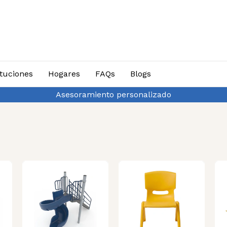
ituciones
Hogares
FAQs
Blogs
ta 3 cuotas sin interés y 10% de descuento por transfere