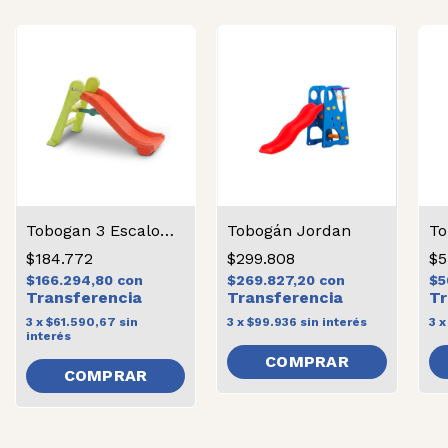
Tobogan 3 Escalones
Tobogán Jordan
To
$184.772
$299.808
$5
$166.294,80
con
$269.827,20
con
$5
3
x
$61.590,67
sin
3
x
$99.936
sin interés
3
interés