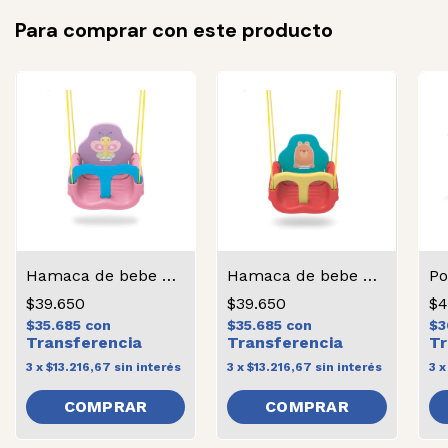
Para comprar con este producto
Hamaca de bebe mariposa
Hamaca de bebe osito
Po
$39.650
$39.650
$4
$35.685
con
$35.685
con
$3
3
x
$13.216,67
sin interés
3
x
$13.216,67
sin interés
3