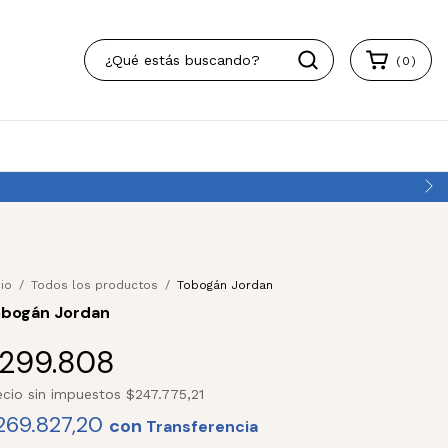
(
0
)
cio
/
Todos los productos
/
Tobogán Jordan
bogán Jordan
299.808
ecio sin impuestos
$247.775,21
269.827,20
con