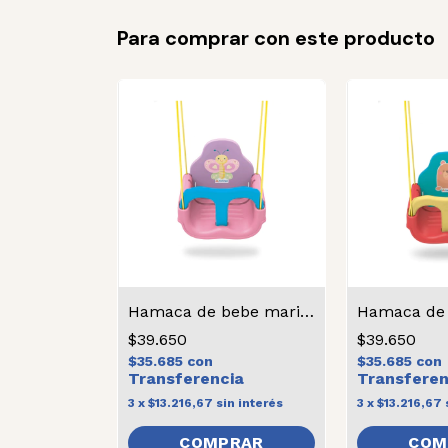
Para comprar con este producto
SIN STOCK
orial
Hamaca de bebe mariposa
Hamaca de 
$39.650
$39.650
on
$35.685
con
$35.685
con
in interés
3
x
$13.216,67
sin interés
3
x
$13.216,67