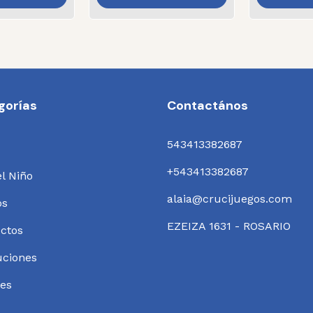
gorías
Contactános
543413382687
+543413382687
el Niño
alaia@crucijuegos.com
os
EZEIZA 1631 - ROSARIO
ctos
uciones
es