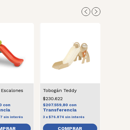
 Escalones
Tobogán Teddy
$230.622
Hamaca S
80
con
$207.559,80
con
$87.862
$79.075,
67
sin interés
3
x
$76.874
sin interés
3
x
$29.287