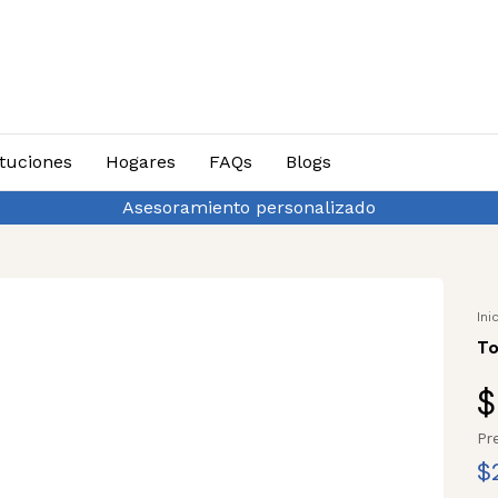
ituciones
Hogares
FAQs
Blogs
Asesoramiento personalizado
Ini
To
$
Pr
$