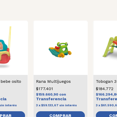
bebe osito
Rana Multijuegos
Tobogan 3
$177.401
$184.772
$159.660,90
con
$166.294,
sin interés
3
x
$59.133,67
sin interés
3
x
$61.590,