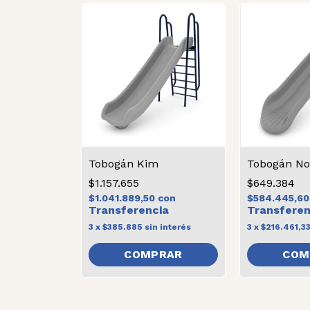
Tobogán Kim
Tobogán No
$1.157.655
$649.384
$1.041.889,50
con
$584.445,6
3
x
$385.885
sin interés
3
x
$216.461,3
COMPRAR
COM