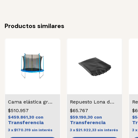
Productos similares
Cama elástica grande
Repuesto Lona de Salto Grande
$510.957
$65.767
$6
$459.861,30
con
$59.190,30
con
$5
3
x
$170.319
sin interés
3
x
$21.922,33
sin interés
3