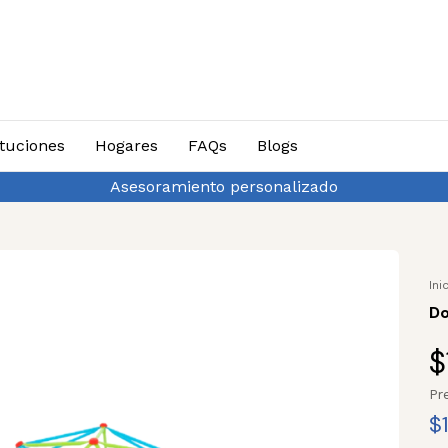
ituciones
Hogares
FAQs
Blogs
Asesoramiento personalizado
Ini
Do
$
Pr
$