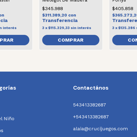
$345.988
$405.858
on
$311.389,20
con
$365.272,
n interés
3
x
$115.329,33
sin interés
3
x
$135.286
CO
gorías
Contactános
543413382687
+543413382687
el Niño
alaia@crucijuegos.com
os