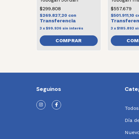
$299.808
$557.679
$269.827,20
con
$501.911,10
c
3
x
$99.936
sin interés
3
x
$185.893
si
Seguinos
Cate
Todos
Día d
Nuev