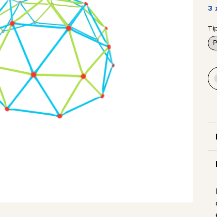
3
Ti
P