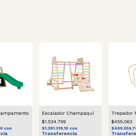
 Campamento
Escalador Champaquí
Trepador 
$1.534.799
$455.063
20
con
$1.381.319,10
con
$409.556,