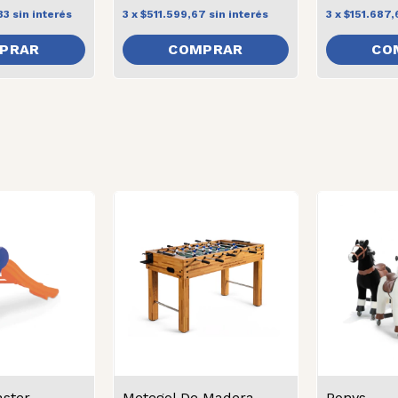
33
sin interés
3
x
$511.599,67
sin interés
3
x
$151.687,
ster
Metegol De Madera
Ponys