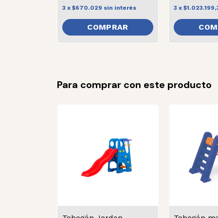
3
x
$670.029
sin interés
3
x
$1.023.199,
Para comprar con este producto
Tobogán Jordan
Tobogán ma