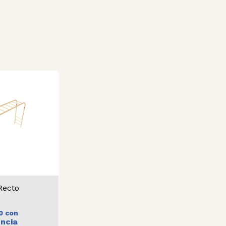
Recto
70
con