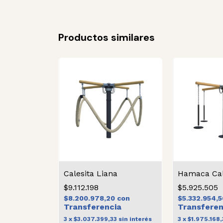
Productos similares
Calesita Liana
$9.112.198
$5.925.505
$8.200.978,20
con
$5.332.954,
3
x
$3.037.399,33
sin interés
3
x
$1.975.168,