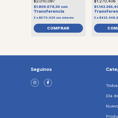
$2.010.087
$1.270.406
$1.809.078,30
con
$1.143.365,4
3
x
$670.029
sin interés
3
x
$423.468,
COM
Seguinos
Cate
Todos
Día d
Nuev
Produ