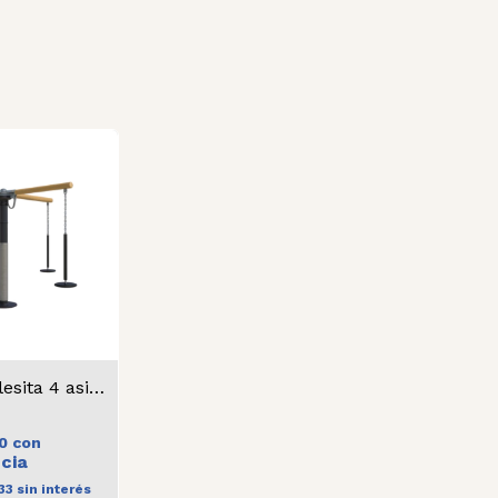
Hamaca Calesita 4 asientos
50
con
33
sin interés