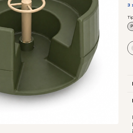
3
Ti
P