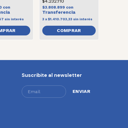
$4.232.110
10
con
$3.808.899
con
67
sin interés
3
x
$1.410.703,33
sin interés
COMPRAR
Suscribite al newsletter