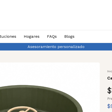
ituciones
Hogares
FAQs
Blogs
Hasta 3 cuotas sin interés y 10% d
Ini
Ca
$
Pr
$