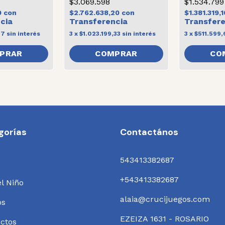
$3.069.598
$1.534.799
0
con
$2.762.638,20
con
$1.381.319,
67
sin interés
3
x
$1.023.199,33
sin interés
3
x
$511.599,
PRAR
gorías
Contactános
543413382687
+543413382687
el Niño
alaia@crucijuegos.com
os
EZEIZA 1631 - ROSARIO
ctos