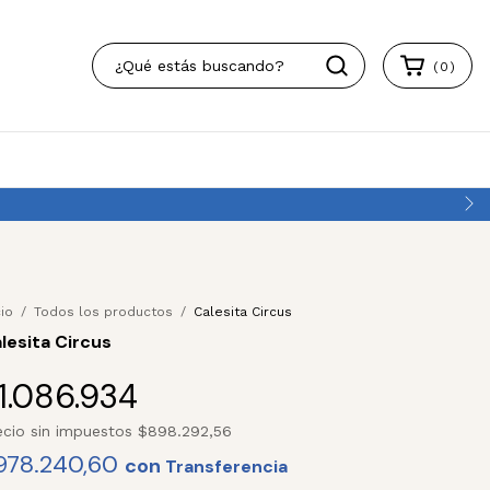
(
0
)
e descuento por transferencia
cio
/
Todos los productos
/
Calesita Circus
lesita Circus
1.086.934
ecio sin impuestos
$898.292,56
978.240,60
con