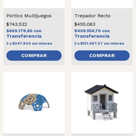
Pórtico Multijuegos
Trepador Recto
$743.532
$455.063
$669.178,80
con
$409.556,70
con
3
x
$247.844
sin interés
3
x
$151.687,67
sin interés