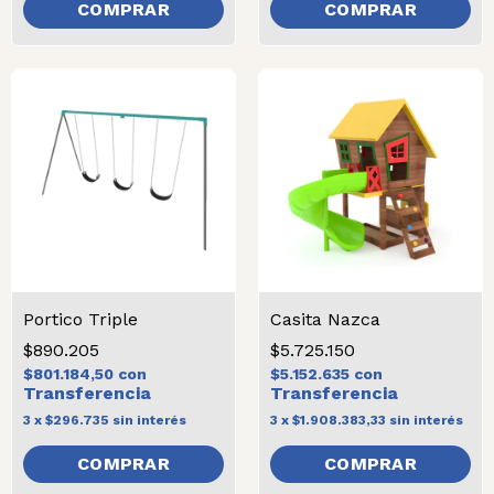
Portico Triple
Casita Nazca
$890.205
$5.725.150
$801.184,50
con
$5.152.635
con
3
x
$296.735
sin interés
3
x
$1.908.383,33
sin interés
COMPRAR