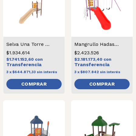
Selva Una Torre Jardín
Mangrullo Hadas 1 torre Jardin con pórtico
$1.934.614
$2.423.526
$1.741.152,60
con
$2.181.173,40
con
3
x
$644.871,33
sin interés
3
x
$807.842
sin interés
COMPRAR