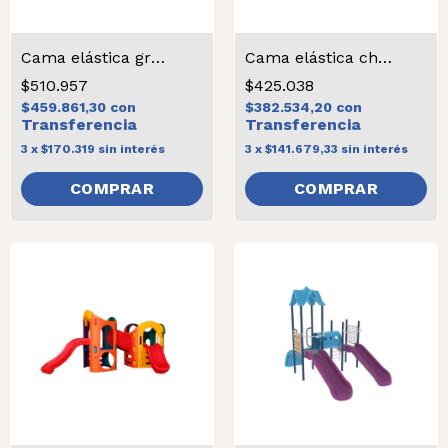
Cama elástica grande
Cama elástica chica
$510.957
$425.038
$459.861,30
con
$382.534,20
con
3
x
$170.319
sin interés
3
x
$141.679,33
sin interés