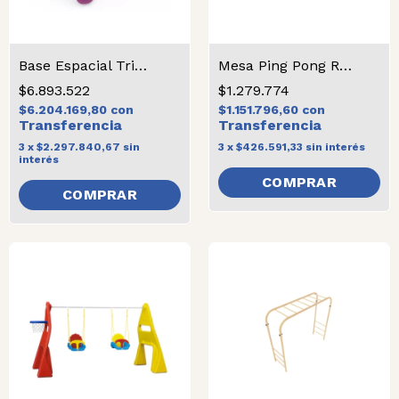
Base Espacial Triple
Mesa Ping Pong Rebatible
$6.893.522
$1.279.774
$6.204.169,80
con
$1.151.796,60
con
3
x
$2.297.840,67
sin
3
x
$426.591,33
sin interés
interés