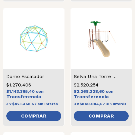
Domo Escalador
Selva Una Torre Jardín con Pórtico
$1.270.406
$2.520.254
$1.143.365,40
con
$2.268.228,60
con
3
x
$423.468,67
sin interés
3
x
$840.084,67
sin interés
COMPRAR
COMPRAR