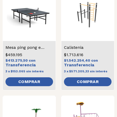
Mesa ping pong estándar
Calistenia
$459.195
$1.713.616
$413.275,50
con
$1.542.254,40
con
3
x
$153.065
sin interés
3
x
$571.205,33
sin interés