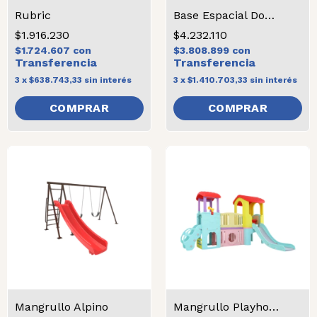
Rubric
Base Espacial Doble
$1.916.230
$4.232.110
$1.724.607
con
$3.808.899
con
3
x
$638.743,33
sin interés
3
x
$1.410.703,33
sin interés
COMPRAR
Mangrullo Alpino
Mangrullo Playhouse