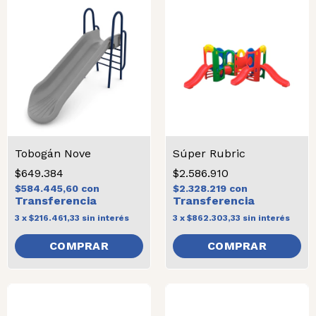
Tobogán Nove
Súper Rubric
$649.384
$2.586.910
$584.445,60
con
$2.328.219
con
3
x
$216.461,33
sin interés
3
x
$862.303,33
sin interés
COMPRAR