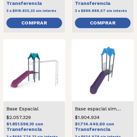
3
x
$918.835,33
sin interés
3
x
$888.888,67
sin interés
Base Espacial
Base espacial simple
$2.057.329
$1.904.934
$1.851.596,10
con
$1.714.440,60
con
3
x
$685.776,33
sin interés
3
x
$634.978
sin interés