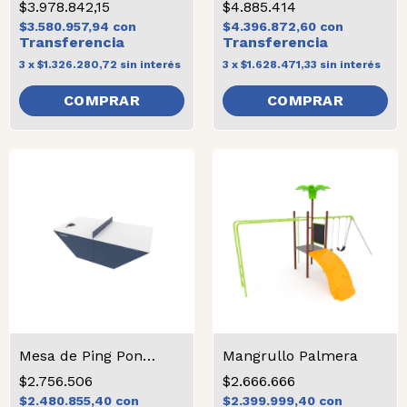
$3.978.842,15
$4.885.414
$3.580.957,94
con
$4.396.872,60
con
3
x
$1.326.280,72
sin interés
3
x
$1.628.471,33
sin interés
Mesa de Ping Pong reforzada
Mangrullo Palmera
$2.756.506
$2.666.666
$2.480.855,40
con
$2.399.999,40
con