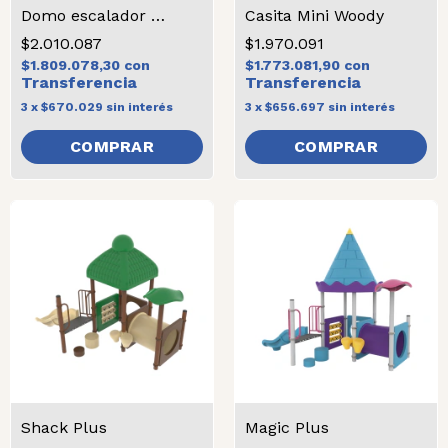
Domo escalador garden
Casita Mini Woody
$2.010.087
$1.970.091
$1.809.078,30
con
$1.773.081,90
con
3
x
$670.029
sin interés
3
x
$656.697
sin interés
COMPRAR
Shack Plus
Magic Plus