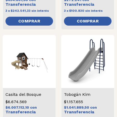
3
x
$242.541,33
sin interés
3
x
$100.830
sin interés
COMPRAR
COMPRAR
Casita del Bosque
Tobogán Kim
$6.674.569
$1.157.655
$6.007.112,10
con
$1.041.889,50
con