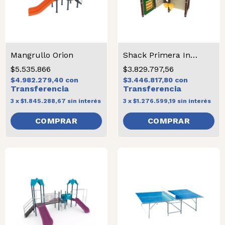
Mangrullo Orion
Shack Primera Infancia
$5.535.866
$3.829.797,56
$4.982.279,40
con
$3.446.817,80
con
3
x
$1.845.288,67
sin interés
3
x
$1.276.599,19
sin interés
COMPRAR