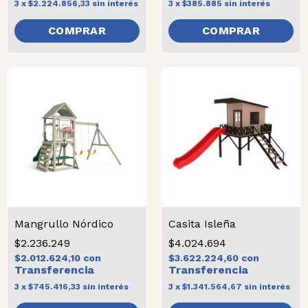
3
x
$2.224.856,33
sin interés
3
x
$385.885
sin interés
COMPRAR
Mangrullo Nórdico
Casita Isleña
$2.236.249
$4.024.694
$2.012.624,10
con
$3.622.224,60
con
3
x
$745.416,33
sin interés
3
x
$1.341.564,67
sin interés