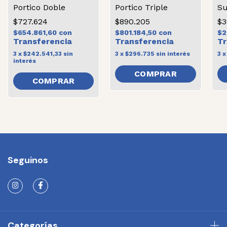
Portico Doble
Portico Triple
Su
$727.624
$890.205
$3
$654.861,60
con
$801.184,50
con
$2
3
x
$242.541,33
sin
3
x
$296.735
sin interés
3
interés
COMPRAR
COMPRAR
Seguinos
Categorías