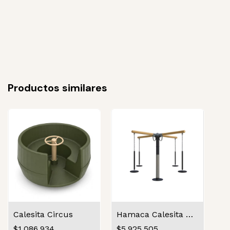
Productos similares
Calesita Circus
Hamaca Calesita 4 asientos
$1.086.934
$5.925.505